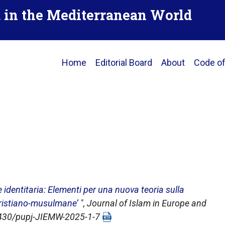
d in the Mediterranean World
Main
Home
Editorial Board
About
Code of
navigation
ne identitaria: Elementi per una nuova teoria sulla
‘cristiano-musulmane’
",
Journal of Islam in Europe and
25430/pupj-JIEMW-2025-1-7